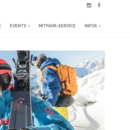
E
EVENTS
MITFAHR-SERVICE
INFOS
HINTERTUX
INFORMATIONEN
DER BERG RUFT
HYGIENEKONZEPT
ISCHGL
NEU ERLEBEN
KURSEINTEILUNG
SKI OPENING
ABFAHRTSZEITEN
SKI FINISH
HALTESTELLEN
YOUR PERFECT DAY