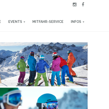
E
EVENTS
MITFAHR-SERVICE
INFOS
HINTERTUX
INFORMATIONEN
DER BERG RUFT
HYGIENEKONZEPT
ISCHGL
NEU ERLEBEN
KURSEINTEILUNG
SKI OPENING
ABFAHRTSZEITEN
SKI FINISH
HALTESTELLEN
YOUR PERFECT DAY