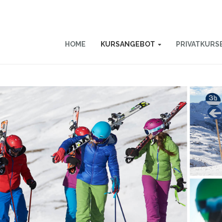
HOME
KURSANGEBOT
PRIVATKURS
ZWERGERL &
KINDERGARTEN
KINDER & JUGEND
ERWACHSENE
SNOWBOARD
PRIVAT & INTENSIV