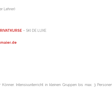
er Lehrer)
RIVATKURSE
– SKI DE LUXE
umaier.de
Könner. Intensivunterricht in kleinen Gruppen bis max. 3 Persone