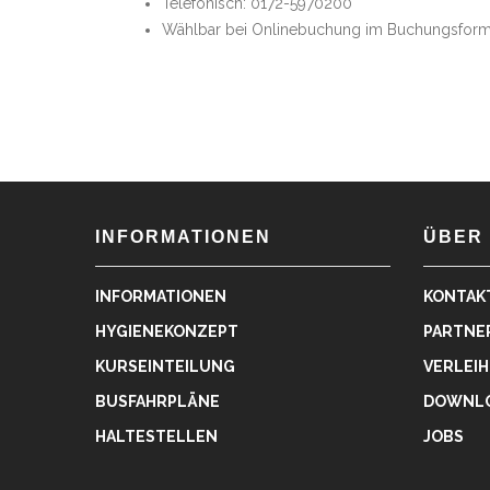
Telefonisch: 0172-5970200
Wählbar bei Onlinebuchung im Buchungsform
INFORMATIONEN
ÜBER
INFORMATIONEN
KONTAK
HYGIENEKONZEPT
PARTNE
KURSEINTEILUNG
VERLEIH
BUSFAHRPLÄNE
DOWNL
HALTESTELLEN
JOBS