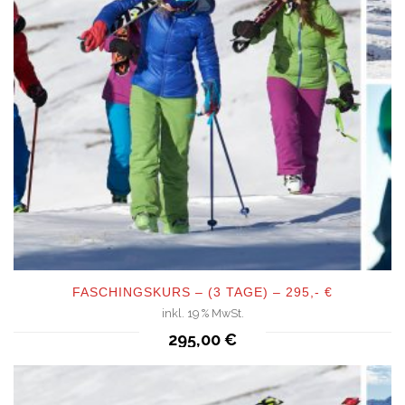
FASCHINGSKURS – (3 TAGE) – 295,- €
inkl. 19 % MwSt.
QUICKVIEW
295,00
€