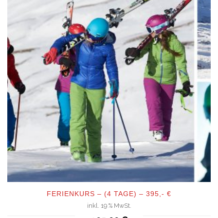
FERIENKURS – (4 TAGE) – 395,- €
inkl. 19 % MwSt.
QUICKVIEW