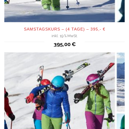
SAMSTAGSKURS – (4 TAGE) – 395,- €
inkl. 19 % MwSt.
QUICKVIEW
395,00
€