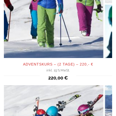
ADVENTSKURS – (2 TAGE) – 220,- €
inkl. 19 % MwSt.
QUICKVIEW
220,00
€