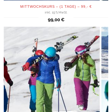
MITTWOCHSKURS – (1 TAGE) – 99,- €
inkl. 19 % MwSt.
QUICKVIEW
99,00
€