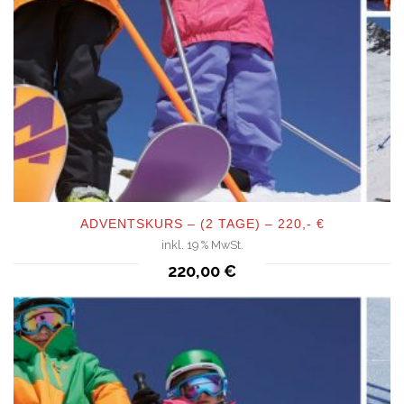
ADVENTSKURS – (2 TAGE) – 220,- €
inkl. 19 % MwSt.
QUICKVIEW
220,00
€