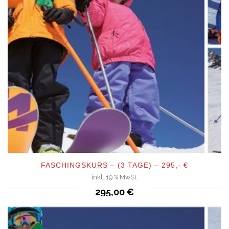
FASCHINGSKURS – (3 TAGE) – 295,- €
inkl. 19 % MwSt.
QUICKVIEW
295,00
€