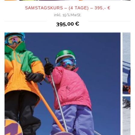
SAMSTAGSKURS – (4 TAGE) – 395,- €
inkl. 19 % MwSt.
QUICKVIEW
395,00
€